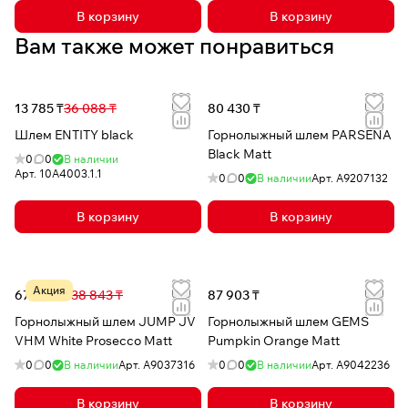
В корзину
В корзину
Вам также может понравиться
13 785 ₸
36 088 ₸
80 430 ₸
Шлем ENTITY black
Горнолыжный шлем PARSENA
Black Matt
0
0
В наличии
Арт.
10A4003.1.1
0
0
В наличии
Арт.
A9207132
В корзину
В корзину
Акция
67 355 ₸
138 843 ₸
87 903 ₸
Горнолыжный шлем JUMP JV
Горнолыжный шлем GEMS
VHM White Prosecco Matt
Pumpkin Orange Matt
0
0
В наличии
Арт.
A9037316
0
0
В наличии
Арт.
A9042236
В корзину
В корзину