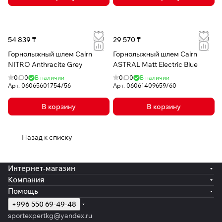
54 839 ₸
29 570 ₸
Горнолыжный шлем Cairn
Горнолыжный шлем Cairn
NITRO Anthracite Grey
ASTRAL Matt Electric Blue
0
0
В наличии
0
0
В наличии
Арт.
06065601754/56
Арт.
06061409659/60
В корзину
В корзину
Назад к списку
Интернет-магазин
Компания
Помощь
+996 550 69-49-48
sportexpertkg@yandex.ru