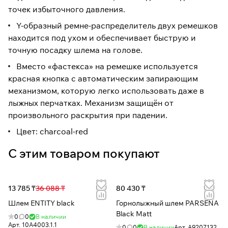
точек избыточного давления.
Y-образный ремне-распределитель двух ремешков
находится под ухом и обеспечивает быструю и
точную посадку шлема на голове.
Вместо «фастекса» на ремешке используется
красная кнопка с автоматическим запирающим
механизмом, которую легко использовать даже в
лыжных перчатках. Механизм защищён от
произвольного раскрытия при падении.
Цвет: charcoal-red
С этим товаром покупают
13 785 ₸
36 088 ₸
80 430 ₸
Шлем ENTITY black
Горнолыжный шлем PARSENA
Black Matt
0
0
В наличии
Арт.
10A4003.1.1
0
0
В наличии
Арт.
A9207132