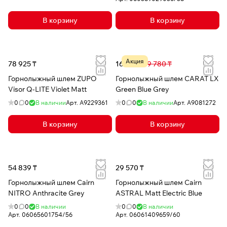
В корзину
В корзину
Акция
78 925 ₸
16 124 ₸
39 780 ₸
Горнолыжный шлем ZUPO
Горнолыжный шлем CARAT LX
Visor Q-LITE Violet Matt
Green Blue Grey
0
0
В наличии
Арт.
A9229361
0
0
В наличии
Арт.
A9081272
В корзину
В корзину
54 839 ₸
29 570 ₸
Горнолыжный шлем Cairn
Горнолыжный шлем Cairn
NITRO Anthracite Grey
ASTRAL Matt Electric Blue
0
0
В наличии
0
0
В наличии
Арт.
06065601754/56
Арт.
06061409659/60