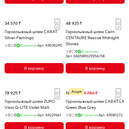
34 570 ₸
48 925 ₸
Горнолыжный шлем CARAT
Горнолыжный шлем Cairn
Silver-Flamingo
CENTAURE Rescue Midnight
Stones
0
0
В наличии
Арт.
A9035290
0
0
В наличии
Арт.
060589029056/58
В корзину
В корзину
Акция
78 925 ₸
16 124 ₸
39 780 ₸
Горнолыжный шлем ZUPO
Горнолыжный шлем CARAT LX
Visor Q-LITE Violet Matt
Green Blue Grey
0
0
В наличии
Арт.
A9229361
0
0
В наличии
Арт.
A9081272
В корзину
В корзину