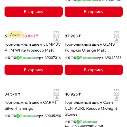
В корзину
В корзину
Акция
67 355 ₸
138 843 ₸
87 903 ₸
Горнолыжный шлем JUMP JV
Горнолыжный шлем GEMS
VHM White Prosecco Matt
Pumpkin Orange Matt
0
0
В наличии
Арт.
A9037316
0
0
В наличии
Арт.
A9042236
В корзину
В корзину
34 570 ₸
48 925 ₸
Горнолыжный шлем CARAT
Горнолыжный шлем Cairn
Silver-Flamingo
CENTAURE Rescue Midnight
Stones
0
0
В наличии
Арт.
A9035290
0
0
В наличии
Арт.
060589029056/58