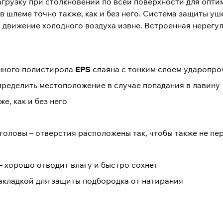
агрузку при столкновении по всей поверхности для опти
 шлеме точно также, как и без него. Система защиты уш
м движение холодного воздуха извне. Встроенная нерег
енного полистирола
EPS
спаяна с тонким слоем ударопро
ределить местоположение в случае попадания в лавину
е, как и без него
оловы – отверстия расположены так, чтобы также не пе
– хорошо отводит влагу и быстро сохнет
акладкой для защиты подбородка от натирания