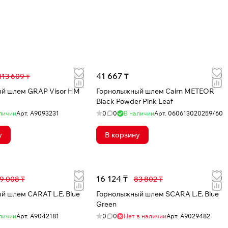
41 667 ₸
113 609 ₸
RAP Visor HM
Горнолыжный шлем Cairn METEOR
Black Powder Pink Leaf
личии
Арт.
A9093231
0
0
В наличии
Арт.
060613020259/60
у
В корзину
16 124 ₸
9 008 ₸
83 802 ₸
 шлем CARAT L.E. Blue
Горнолыжный шлем SCARA L.E. Blue
Green
личии
Арт.
A9042181
0
0
Нет в наличии
Арт.
A9029482