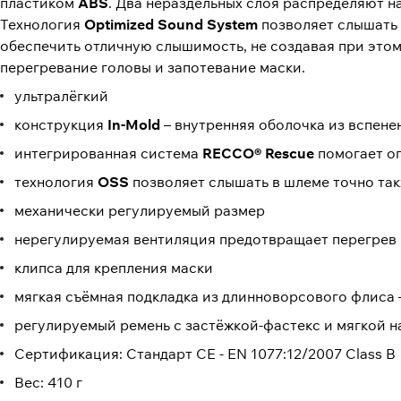
пластиком
ABS
. Два нераздельных слоя распределяют н
Технология
Optimized Sound System
позволяет слышать в
обеспечить отличную слышимость, не создавая при это
перегревание головы и запотевание маски.
ультралёгкий
конструкция
In-Mold
– внутренняя оболочка из вспен
интегрированная система
RECCO® Rescue
помогает оп
технология
OSS
позволяет слышать в шлеме точно такж
механически регулируемый размер
нерегулируемая вентиляция предотвращает перегрев г
клипса для крепления маски
мягкая съёмная подкладка из длинноворсового флиса 
регулируемый ремень с застёжкой-фастекс и мягкой н
Сертификация: Стандарт CE - EN 1077:12/2007 Class B
Вес: 410 г