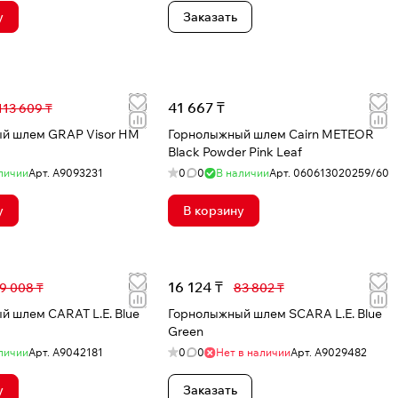
у
Заказать
41 667 ₸
113 609 ₸
RAP Visor HM
Горнолыжный шлем Cairn METEOR
Black Powder Pink Leaf
личии
Арт.
A9093231
0
0
В наличии
Арт.
060613020259/60
у
В корзину
16 124 ₸
9 008 ₸
83 802 ₸
 шлем CARAT L.E. Blue
Горнолыжный шлем SCARA L.E. Blue
Green
личии
Арт.
A9042181
0
0
Нет в наличии
Арт.
A9029482
у
Заказать