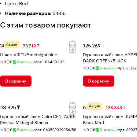
Цвет: Red
Наличие размеров:
54-56
С этим товаром покупают
Акция
30 710 ₸
125 269 ₸
73 719 ₸
Шлем VIRTUE midnight blue
Горнолыжный шлем HYPE
DARK GREEN/BLACK
0
0
В наличии
Арт.
10A4001.3.1
0
0
В наличии
Арт.
JCI62
В корзину
В корзину
Акция
48 925 ₸
67 355 ₸
138 843 ₸
Горнолыжный шлем Cairn CENTAURE
Горнолыжный шлем JUM
Rescue Midnight Stones
Black Matt
0
0
В наличии
Арт.
060589029056/58
0
0
В наличии
Арт.
A903