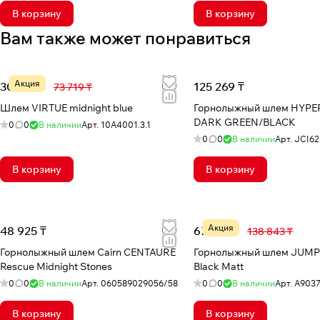
В корзину
В корзину
Вам также может понравиться
Акция
30 710 ₸
125 269 ₸
73 719 ₸
Шлем VIRTUE midnight blue
Горнолыжный шлем HYPE
DARK GREEN/BLACK
0
0
В наличии
Арт.
10A4001.3.1
0
0
В наличии
Арт.
JCI62
В корзину
В корзину
Акция
48 925 ₸
67 355 ₸
138 843 ₸
Горнолыжный шлем Cairn CENTAURE
Горнолыжный шлем JUM
Rescue Midnight Stones
Black Matt
0
0
В наличии
Арт.
060589029056/58
0
0
В наличии
Арт.
A903
В корзину
В корзину