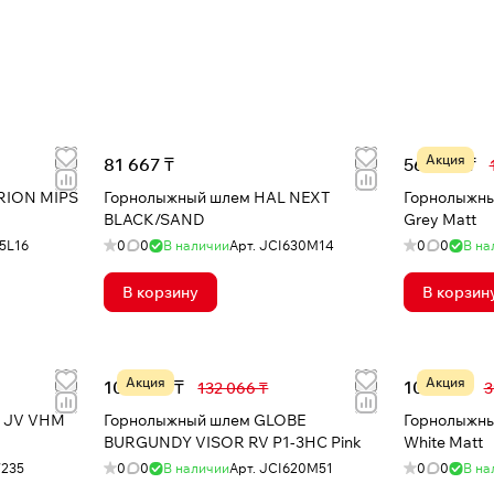
Акция
81 667 ₸
56 984 ₸
RION MIPS
Горнолыжный шлем HAL NEXT
Горнолыжный шлем G
BLACK/SAND
Grey Matt
5L16
0
0
В наличии
Арт.
JCI630M14
0
0
В на
В корзину
В корзин
Акция
Акция
103 097 ₸
10 747 ₸
132 066 ₸
3
P JV VHM
Горнолыжный шлем GLOBE
Горнолыжный
BURGUNDY VISOR RV P1-3HC Pink
White Matt
7235
0
0
В наличии
Арт.
JCI620M51
0
0
В на