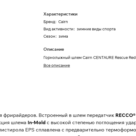
Характеристики
Бренд
:
Cairn
Вид активности
:
зимние виды спорта
Сезон
:
зима
Описание
Горнолыжный шлем Cairn CENTAURE Rescue Red
Все описание
ля фрирайдеров. Встроенный в шлем передатчик
RECCO
®
укция шлема
In-Mold
с высокой степенью поглощения удар
полистирола EPS сплавлена с предварительно термофор