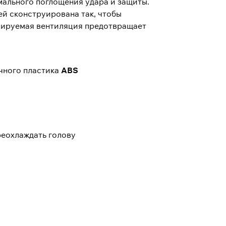
мального поглощения удара и защиты.
ей сконструирована так, чтобы
улируемая вентиляция предотвращает
чного пластика
ABS
реохлаждать голову