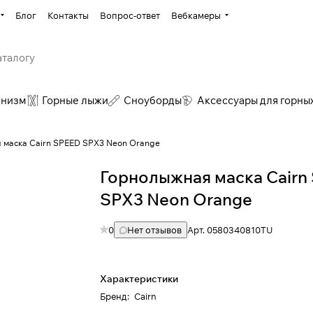
Блог
Контакты
Вопрос-ответ
Вебкамеры
инизм
Горные лыжи
Сноуборды
Аксессуары для горны
 маска Cairn SPEED SPX3 Neon Orange
Горнолыжная маска Cairn
SPX3 Neon Orange
0
Нет отзывов
Арт.
0580340810TU
Характеристики
Бренд
:
Cairn