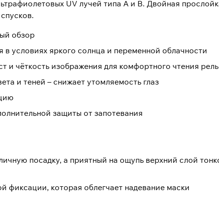
ьтрафиолетовых UV лучей типа A и B. Двойная прослойка
спусков.
ный обзор
я в условиях яркого солнца и переменной облачности
ст и чёткость изображения для комфортного чтения рел
ета и теней – снижает утомляемость глаз
яцию
полнительной защиты от запотевания
личную посадку, а приятный на ощупь верхний слой тон
й фиксации, которая облегчает надевание маски