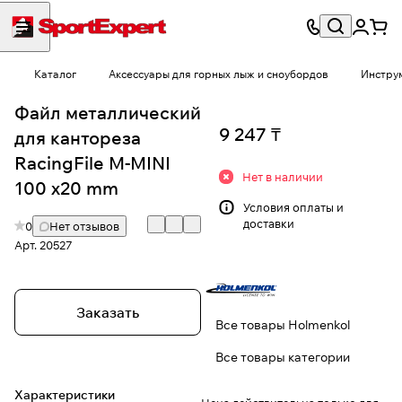
Каталог
Аксессуары для горных лыж и сноубордов
Инструм
Файл металлический
9 247 ₸
для кантореза
RacingFile M-MINI
Нет в наличии
100 x20 mm
Условия
оплаты и
доставки
0
Нет отзывов
Арт.
20527
Заказать
Все товары Holmenkol
Все товары категории
Характеристики