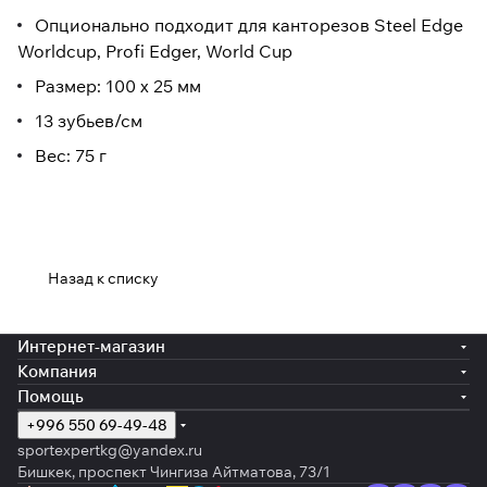
Опционально подходит для канторезов Steel Edge
Worldcup, Profi Edger, World Cup
Размер: 100 x 25 мм
13 зубьев/см
Вес: 75 г
Назад к списку
Интернет-магазин
Компания
Помощь
+996 550 69-49-48
sportexpertkg@yandex.ru
Бишкек, проспект Чингиза Айтматова, 73/1