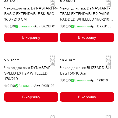
33 172 ₸
60 806 ₸
Чехол для лыж DYNASTARFM-
Чехол для лыж DYNASTARF-
BASIC EXTENDABLE SKIBAG
TEAM EXTENDABLE 2 PAIRS
160 - 210 CM
PADDED WHEELED 160-210
CM
0
0
В наличии
Арт.
DKOBF01
0
0
В наличии
Арт.
DKKB103
В корзину
В корзину
95 027 ₸
19 409 ₸
Чехол для лыж DYNASTAR
Чехол для лыж BLIZZARD Ski
SPEED EXT 2P WHEELED
Bag 160-180cm
170/210
0
0
В наличии
Арт.
191010
0
0
В наличии
Арт.
DKIB103
В корзину
В корзину