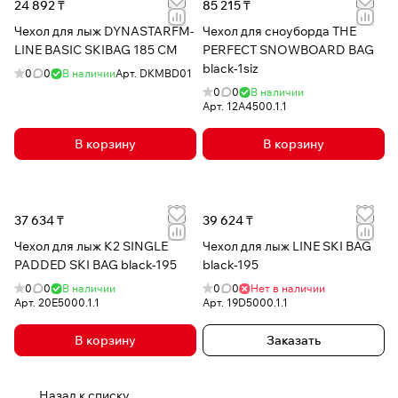
24 892 ₸
85 215 ₸
Чехол для лыж DYNASTARFM-
Чехол для сноуборда THE
LINE BASIC SKIBAG 185 CM
PERFECT SNOWBOARD BAG
black-1siz
0
0
В наличии
Арт.
DKMBD01
0
0
В наличии
Арт.
12A4500.1.1
В корзину
В корзину
37 634 ₸
39 624 ₸
Чехол для лыж K2 SINGLE
Чехол для лыж LINE SKI BAG
PADDED SKI BAG black-195
black-195
0
0
В наличии
0
0
Нет в наличии
Арт.
20E5000.1.1
Арт.
19D5000.1.1
В корзину
Заказать
Назад к списку