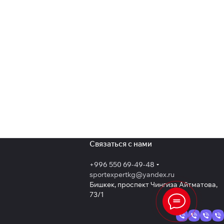
Связаться с нами
+996 550 69-49-48
sportexpertkg@yandex.ru
Бишкек, проспект Чингиза Айтматова,
73/1