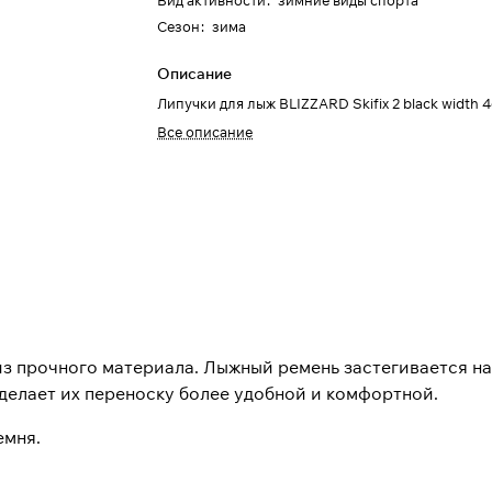
Вид активности
:
зимние виды спорта
Сезон
:
зима
Описание
Липучки для лыж BLIZZARD Skifix 2 black width 
Все описание
из прочного материала. Лыжный ремень застегивается на
сделает их переноску более удобной и комфортной.
емня.