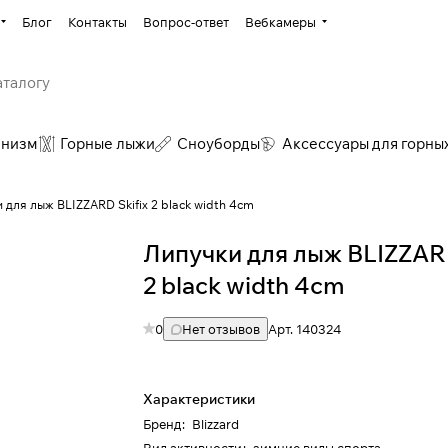
Блог
Контакты
Вопрос-ответ
Вебкамеры
инизм
Горные лыжи
Сноуборды
Аксессуары для горны
 для лыж BLIZZARD Skifix 2 black width 4cm
Липучки для лыж BLIZZARD
2 black width 4cm
0
Нет отзывов
Арт.
140324
Характеристики
Бренд
:
Blizzard